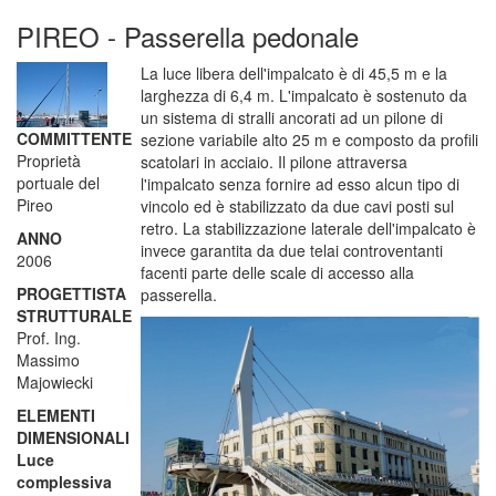
PIREO - Passerella pedonale
La luce libera dell'impalcato è di 45,5 m e la
larghezza di 6,4 m. L'impalcato è sostenuto da
un sistema di stralli ancorati ad un pilone di
COMMITTENTE
sezione variabile alto 25 m e composto da profili
Proprietà
scatolari in acciaio. Il pilone attraversa
portuale del
l'impalcato senza fornire ad esso alcun tipo di
Pireo
vincolo ed è stabilizzato da due cavi posti sul
retro. La stabilizzazione laterale dell'impalcato è
ANNO
invece garantita da due telai controventanti
2006
facenti parte delle scale di accesso alla
PROGETTISTA
passerella.
STRUTTURALE
Prof. Ing.
Massimo
Majowiecki
ELEMENTI
DIMENSIONALI
Luce
complessiva