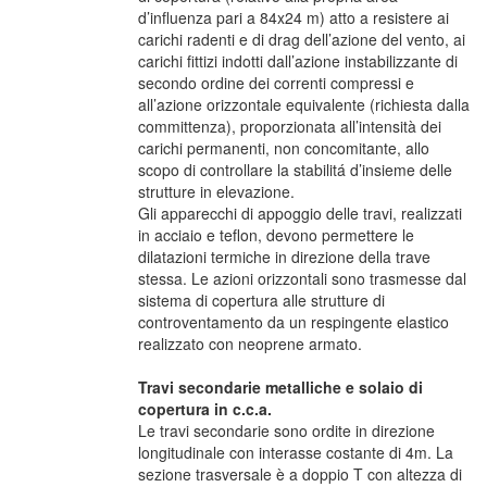
d’influenza pari a 84x24 m) atto a resistere ai
carichi radenti e di drag dell’azione del vento, ai
carichi fittizi indotti dall’azione instabilizzante di
secondo ordine dei correnti compressi e
all’azione orizzontale equivalente (richiesta dalla
committenza), proporzionata all’intensità dei
carichi permanenti, non concomitante, allo
scopo di controllare la stabilitá d’insieme delle
strutture in elevazione.
Gli apparecchi di appoggio delle travi, realizzati
in acciaio e teflon, devono permettere le
dilatazioni termiche in direzione della trave
stessa. Le azioni orizzontali sono trasmesse dal
sistema di copertura alle strutture di
controventamento da un respingente elastico
realizzato con neoprene armato.
Travi secondarie metalliche e solaio di
copertura in c.c.a.
Le travi secondarie sono ordite in direzione
longitudinale con interasse costante di 4m. La
sezione trasversale è a doppio T con altezza di