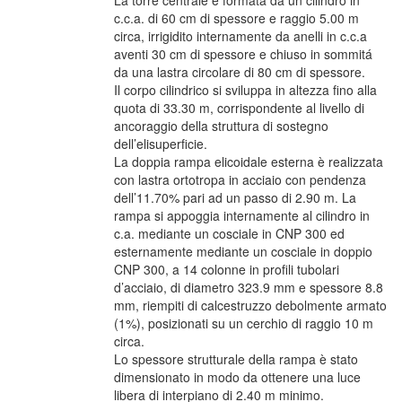
La torre centrale è formata da un cilindro in
c.c.a. di 60 cm di spessore e raggio 5.00 m
circa, irrigidito internamente da anelli in c.c.a
aventi 30 cm di spessore e chiuso in sommitá
da una lastra circolare di 80 cm di spessore.
Il corpo cilindrico si sviluppa in altezza fino alla
quota di 33.30 m, corrispondente al livello di
ancoraggio della struttura di sostegno
dell’elisuperficie.
La doppia rampa elicoidale esterna è realizzata
con lastra ortotropa in acciaio con pendenza
dell’11.70% pari ad un passo di 2.90 m. La
rampa si appoggia internamente al cilindro in
c.a. mediante un cosciale in CNP 300 ed
esternamente mediante un cosciale in doppio
CNP 300, a 14 colonne in profili tubolari
d’acciaio, di diametro 323.9 mm e spessore 8.8
mm, riempiti di calcestruzzo debolmente armato
(1%), posizionati su un cerchio di raggio 10 m
circa.
Lo spessore strutturale della rampa è stato
dimensionato in modo da ottenere una luce
libera di interpiano di 2.40 m minimo.