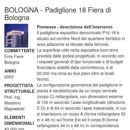
BOLOGNA - Padiglione 18 Fiera di
Bologna
Premessa - descrizione dell’intervento
Il padiglione espositivo denominato P16-18 è
situato sul confine Nord del quartiere fieristico in
area adiacente al rilevato della ferrovia.
La superficie utile netta espositiva fuori terra
COMMITTENTE
prevista dalle ipotesi progettuali, in accordo con
Ente Fiere
i requisiti generali di tipo funzionale e di budget
Bologna
finanziario stabiliti dalla committenza, é di
ANNO
20.000 mq circa su due piani oltre ai locali
2003
tecnici.
La configurazione geometrica del padiglione in
PROGETTISTA
pianta é caratterizzata da un corpo centrale
STRUTTURALE
(corpo C) rettangolare, con dimensioni esterne
Prof. Ing.
di 100 m secondo l’asse longitudinale (direzione
Massimo
E-O) e di 84 m secondo l’asse trasversale, in cui
Majowiecki
si inseriscono un corpo A (forma rettangolare 52
ELEMENTI
m x 48 m) sul fronte Est ed il corpo B (forma
DIMENSIONALI
rettangolare 44 m x 48 m) in corrispondenza
43.000 mq