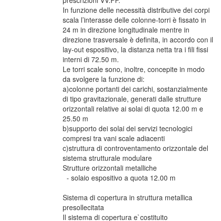
prescrizioni VV.FF.
In funzione delle necessità distributive dei corpi
scala l’interasse delle colonne-torri è fissato in
24 m in direzione longitudinale mentre in
direzione trasversale è definita, in accordo con il
lay-out espositivo, la distanza netta tra i fili fissi
interni di 72.50 m.
Le torri scale sono, inoltre, concepite in modo
da svolgere la funzione di:
a)colonne portanti dei carichi, sostanzialmente
di tipo gravitazionale, generati dalle strutture
orizzontali relative ai solai di quota 12.00 m e
25.50 m
b)supporto dei solai dei servizi tecnologici
compresi tra vani scale adiacenti
c)struttura di controventamento orizzontale del
sistema strutturale modulare
Strutture orizzontali metalliche
- solaio espositivo a quota 12.00 m
Sistema di copertura in struttura metallica
presollecitata
Il sistema di copertura e`costituito