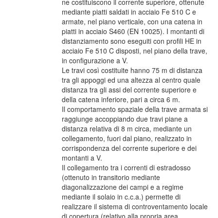
ne costituiscono il corrente superiore, ottenute
mediante piatti saldati in acciaio Fe 510 C e
armate, nel piano verticale, con una catena in
piatti in acciaio S460 (EN 10025). I montanti di
distanziamento sono eseguiti con profili HE in
acciaio Fe 510 C disposti, nel piano della trave,
in configurazione a V.
Le travi così costituite hanno 75 m di distanza
tra gli appoggi ed una altezza al centro quale
distanza tra gli assi del corrente superiore e
della catena inferiore, pari a circa 6 m.
Il comportamento spaziale della trave armata si
raggiunge accoppiando due travi piane a
distanza relativa di 8 m circa, mediante un
collegamento, fuori dal piano, realizzato in
corrispondenza del corrente superiore e dei
montanti a V.
Il collegamento tra i correnti di estradosso
(ottenuto in transitorio mediante
diagonalizzazione dei campi e a regime
mediante il solaio in c.c.a.) permette di
realizzare il sistema di controventamento locale
di copertura (relativo alla propria area