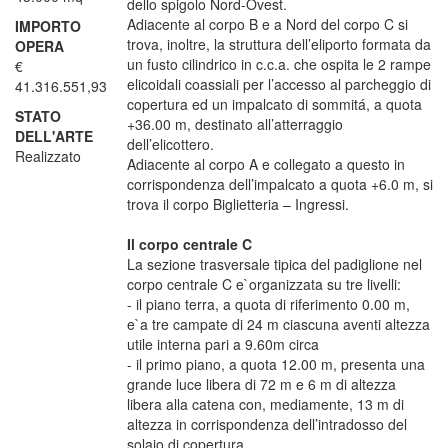
dello spigolo Nord-Ovest.
Adiacente al corpo B e a Nord del corpo C si
IMPORTO
trova, inoltre, la struttura dell’eliporto formata da
OPERA
un fusto cilindrico in c.c.a. che ospita le 2 rampe
€
elicoidali coassiali per l’accesso al parcheggio di
41.316.551,93
copertura ed un impalcato di sommitá, a quota
STATO
+36.00 m, destinato all’atterraggio
DELL'ARTE
dell’elicottero.
Realizzato
Adiacente al corpo A e collegato a questo in
corrispondenza dell’impalcato a quota +6.0 m, si
trova il corpo Biglietteria – Ingressi.
Il corpo centrale C
La sezione trasversale tipica del padiglione nel
corpo centrale C e`organizzata su tre livelli:
- il piano terra, a quota di riferimento 0.00 m,
e`a tre campate di 24 m ciascuna aventi altezza
utile interna pari a 9.60m circa
- il primo piano, a quota 12.00 m, presenta una
grande luce libera di 72 m e 6 m di altezza
libera alla catena con, mediamente, 13 m di
altezza in corrispondenza dell’intradosso del
solaio di copertura