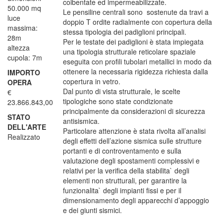
coibentate ed impermeabilizzate.
50.000 mq
Le pensiline centrali sono sostenute da travi a
luce
doppio T ordite radialmente con copertura della
massima:
stessa tipologia dei padiglioni principali.
28m
Per le testate dei padiglioni è stata impiegata
altezza
una tipologia strutturale reticolare spaziale
cupola: 7m
eseguita con profili tubolari metallici in modo da
ottenere la necessaria rigidezza richiesta dalla
IMPORTO
copertura in vetro.
OPERA
Dal punto di vista strutturale, le scelte
€
tipologiche sono state condizionate
23.866.843,00
principalmente da considerazioni di sicurezza
STATO
antisismica.
DELL'ARTE
Particolare attenzione è stata rivolta all’analisi
Realizzato
degli effetti dell’azione sismica sulle strutture
portanti e di controventamento e sulla
valutazione degli spostamenti complessivi e
relativi per la verifica della stabilita` degli
elementi non strutturali, per garantire la
funzionalita` degli impianti fissi e per il
dimensionamento degli apparecchi d’appoggio
e dei giunti sismici.