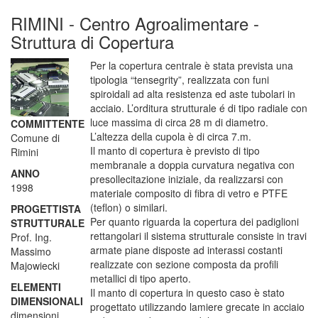
RIMINI - Centro Agroalimentare -
Struttura di Copertura
Per la copertura centrale è stata prevista una
tipologia “tensegrity”, realizzata con funi
spiroidali ad alta resistenza ed aste tubolari in
acciaio. L’orditura strutturale é di tipo radiale con
luce massima di circa 28 m di diametro.
COMMITTENTE
L’altezza della cupola è di circa 7.m.
Comune di
Il manto di copertura è previsto di tipo
Rimini
membranale a doppia curvatura negativa con
ANNO
presollecitazione iniziale, da realizzarsi con
1998
materiale composito di fibra di vetro e PTFE
(teflon) o similari.
PROGETTISTA
Per quanto riguarda la copertura dei padiglioni
STRUTTURALE
rettangolari il sistema strutturale consiste in travi
Prof. Ing.
armate piane disposte ad interassi costanti
Massimo
realizzate con sezione composta da profili
Majowiecki
metallici di tipo aperto.
ELEMENTI
Il manto di copertura in questo caso è stato
DIMENSIONALI
progettato utilizzando lamiere grecate in acciaio
dimensioni