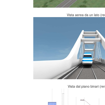
Vista aerea da un lato (r
Vista dal piano binari (re