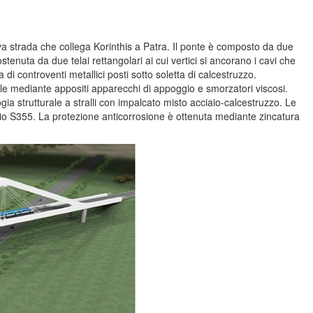
ova strada che collega Korinthis a Patra. Il ponte è composto da due
nuta da due telai rettangolari ai cui vertici si ancorano i cavi che
i controventi metallici posti sotto soletta di calcestruzzo.
sale mediante appositi apparecchi di appoggio e smorzatori viscosi.
ia strutturale a stralli con impalcato misto acciaio-calcestruzzo. Le
iaio S355. La protezione anticorrosione è ottenuta mediante zincatura