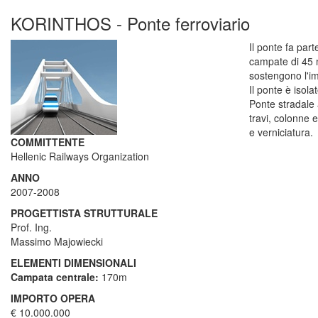
KORINTHOS - Ponte ferroviario
Il ponte fa par
campate di 45 m
sostengono l'im
Il ponte è isol
Ponte stradale 
travi, colonne 
e verniciatura.
COMMITTENTE
Hellenic Railways Organization
ANNO
2007-2008
PROGETTISTA STRUTTURALE
Prof. Ing.
Massimo Majowiecki
ELEMENTI DIMENSIONALI
Campata centrale:
170m
IMPORTO OPERA
€ 10.000.000