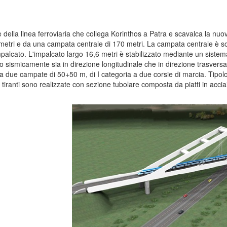
te della linea ferroviaria che collega Korinthos a Patra e scavalca la nu
etri e da una campata centrale di 170 metri. La campata centrale è soste
palcato. L'impalcato largo 16,6 metri è stabilizzato mediante un sistema d
ato sismicamente sia in direzione longitudinale che in direzione trasver
a due campate di 50+50 m, di I categoria a due corsie di marcia. Tipolog
e tiranti sono realizzate con sezione tubolare composta da piatti in acc