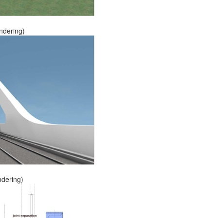
endering)
ndering)